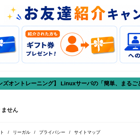
ズオントレーニング】 Linuxサーバの「簡単、まる
りません
ト
/
リーガル
/
プライバシー
/
サイトマップ