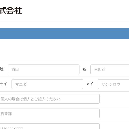
姓
名
セイ
メイ